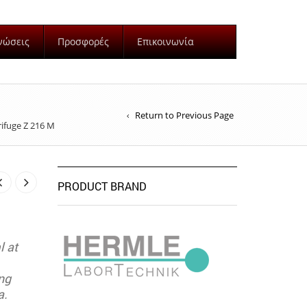
νώσεις
Προσφορές
Επικοινωνία
Return to Previous Page
ifuge Z 216 M
PRODUCT BRAND
l at
ng
a.