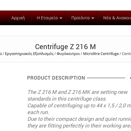
Αρχική
Η Εταιρεία
Προϊόντα
Νέα & Ανακοι
Centrifuge Z 216 M
α
/
Εργαστηριακός Εξοπλισμός
/
Φυγόκεντροι
/
Microlitre Centrifuge
/
Centr
PRODUCT DESCRIPTION
The Z 216 M and Z 216 MK are setting new
standards in this centrifuge class.
Capable of centrifuging up to 44 x 1,5 / 2,0 m
each run.
Due to their compact design and quiet runni
they are fitting perfectly in their working are