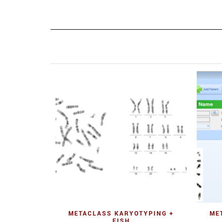
Quick View
METACLASS KARYOTYPING +
ME
FISH