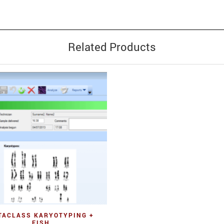
Related Products
Quick View
TACLASS KARYOTYPING +
FISH