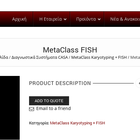
Αρχική
Η Εταιρεία
Προϊόντα
Νέα & Ανακοι
MetaClass FISH
λίδα
/
Διαγνωστικά Συστήματα CASA
/
MetaClass Karyotyping + FISH
/
Meta
PRODUCT DESCRIPTION
ADD TO QUOTE
Email to a friend
Κατηγορία:
MetaClass Karyotyping + FISH