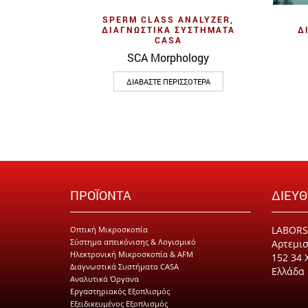
Quick View
SPERM CLASS ANALYZER
,
ΔΙΑΓΝΩΣΤΙΚΆ ΣΥΣΤΉΜΑΤΑ
Δ
CASA
SCA Morphology
ΔΙΑΒΆΣΤΕ ΠΕΡΙΣΣΌΤΕΡΑ
ΠΡΟΪΟΝΤΑ
ΔΙΕΥ
LABORS
Οπτική Μικροσκοπία
Σύστημα απεικόνισης & Λογισμικό
Αρτεμισ
Ηλεκτρονική Μικροσκοπία & AFM
152 34 
Διαγνωστικά Συστήματα CASA
Ελλάδα
Αναλυτικά Όργανα
Εργαστηριακός Εξοπλισμός
Εξειδικευμένος Εξοπλισμός