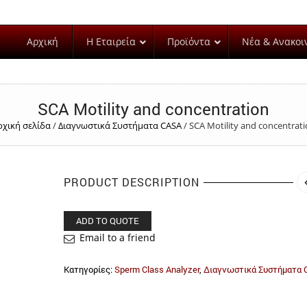
Αρχική
Η Εταιρεία
Προϊόντα
Νέα & Ανακοι
SCA Motility and concentration
ρχική σελίδα
/
Διαγνωστικά Συστήματα CASA
/
SCA Motility and concentrat
PRODUCT DESCRIPTION
ADD TO QUOTE
Email to a friend
Κατηγορίες:
Sperm Class Analyzer
,
Διαγνωστικά Συστήματα 