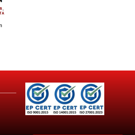
R
,
ΤΑ
n